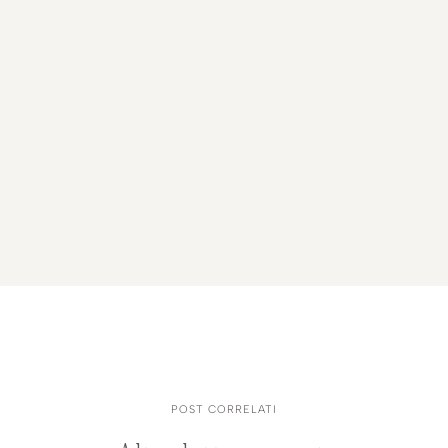
business al femminile
POST CORRELATI