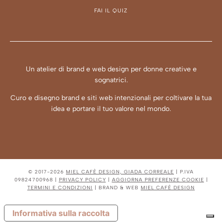
FAI IL QUIZ
Un atelier di brand e web design per donne creative e
sognatrici.
Curo e disegno brand e siti web intenzionali per coltivare la tua
idea e portare il tuo valore nel mondo.
© 2017-2026
MIEL CAFÈ DESIGN, GIADA CORREALE
| P.IVA
09824700968 |
PRIVACY POLICY
|
AGGIORNA PREFERENZE COOKIE
|
TERMINI E CONDIZIONI
| BRAND & WEB
MIEL CAFÉ DESIGN
Informativa sulla raccolta