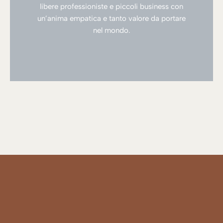
libere professioniste e piccoli business con
un’anima empatica e tanto valore da portare
nel mondo.