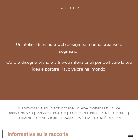
FAI IL QUIZ
Un atelier di brand e web design per donne creative e
sognatrici.
Curo e disegno brand e siti web intenzionali per coltivare la tua
idea e portare il tuo valore nel mondo.
© 2017-2026
MIEL CAFÈ DESIGN, GIADA CORREALE
| P.IVA
09824700968 |
PRIVACY POLICY
|
AGGIORNA PREFERENZE COOKIE
|
TERMINI E CONDIZIONI
| BRAND & WEB
MIEL CAFÉ DESIGN
Informativa sulla raccolta