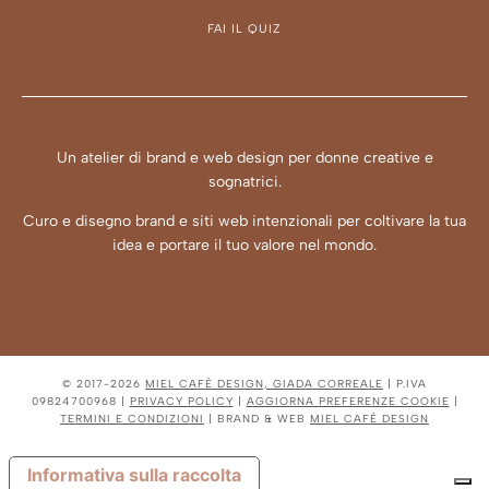
FAI IL QUIZ
Un atelier di brand e web design per donne creative e
sognatrici.
Curo e disegno brand e siti web intenzionali per coltivare la tua
idea e portare il tuo valore nel mondo.
© 2017-2026
MIEL CAFÈ DESIGN, GIADA CORREALE
| P.IVA
09824700968 |
PRIVACY POLICY
|
AGGIORNA PREFERENZE COOKIE
|
TERMINI E CONDIZIONI
| BRAND & WEB
MIEL CAFÉ DESIGN
Informativa sulla raccolta