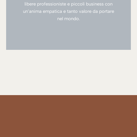
libere professioniste e piccoli business con
un’anima empatica e tanto valore da portare
nel mondo.