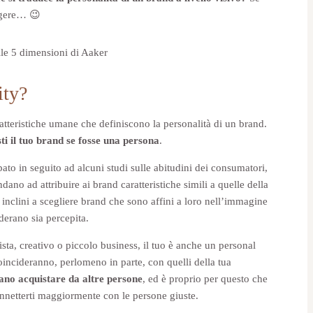
eggere… 😉
ity?
atteristiche umane che definiscono la personalità di un brand.
sti il tuo brand se fosse una persona
.
pato in seguito ad alcuni studi sulle abitudini dei consumatori,
no ad attribuire ai brand caratteristiche simili a quelle della
inclini a scegliere brand che sono affini a loro nell’immagine
iderano sia percepita.
ista, creativo o piccolo business, il tuo è anche un personal
coincideranno, perlomeno in parte, con quelli della tua
no acquistare da altre persone
, ed è proprio per questo che
onnetterti maggiormente con le persone giuste.