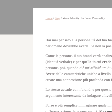
Home
/
Blog
/
Visual Identity: La Brand Personality
Hai mai pensato alla personalità del tuo br
perlomeno dovrebbe averla. Se non la poss
Come le persone, il tuo brand verrà analiz
(identità verbale) e per
quello in cui crede
persone, poi, quando c’è un’affinità tra du
Avere delle caratteristiche uniche a livello
creare una connessione più profonda con il
Lo stesso accade con i brand, e per quest
argomento interessante da indagare a livell
Forse è più semplice immaginare quale li
differenziazione delle personalità. Ma
come