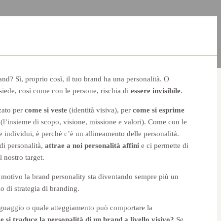
and? Sì, proprio così, il tuo brand ha una personalità. O
iede, così come con le persone, rischia di
essere invisibile
.
zato per
come si veste
(identità visiva), per
come si esprime
(l’insieme di scopo, visione, missione e valori). Come con le
e individui, è perché c’è un allineamento delle personalità.
 di personalità,
attrae a noi personalità affini
e ci permette di
 nostro target.
o motivo la brand personality sta diventando sempre più un
o di strategia di branding.
nguaggio o quale atteggiamento può comportare la
 si traduce la personalità di un brand a livello visivo?
Se