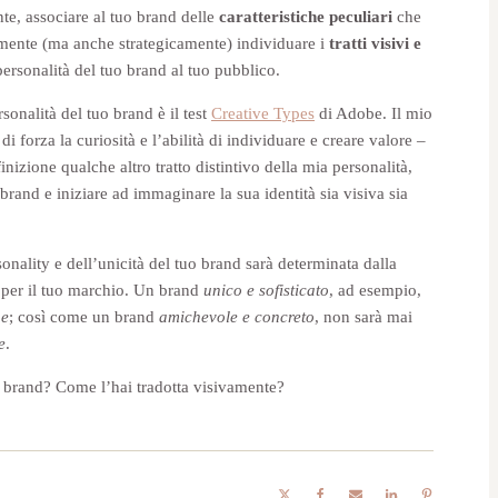
te, associare al tuo brand delle
caratteristiche peculiari
che
vamente (ma anche strategicamente) individuare i
tratti visivi e
ersonalità del tuo brand al tuo pubblico.
rsonalità del tuo brand è il test
Creative Types
di Adobe. Il mio
i forza la curiosità e l’abilità di individuare e creare valore –
zione qualche altro tratto distintivo della mia personalità,
 brand e iniziare ad immaginare la sua identità sia visiva sia
onality e dell’unicità del tuo brand sarà determinata dalla
 per il tuo marchio. Un brand
unico e sofisticato
, ad esempio,
ne
; così come un brand
amichevole e concreto
, non sarà mai
e
.
uo brand? Come l’hai tradotta visivamente?