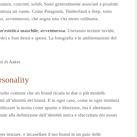
natura, concreti, solidi. Sono generalmente associati a prodotti
resistenza un vanto. Come Patagonia, Timberland e Jeep, sono
o, avventuroso, che sogna una vita meno ordinaria.
n’estetica maschile, avventurosa
. Useranno texture ruvide,
rde) e font densi e spessi. La fotografia e le ambientazioni del
rsonality
 molto comune che un brand ricada in due o più modelli.
à all’identità del brand. E in ogni caso, come in ogni struttura
tilizzare la teoria come spunto e direzione, ma è altrettanto
e alla definizione dell’identità unica e sfaccettata dei nostri
er iniziare, e incasellare il tuo brand in un paio delle