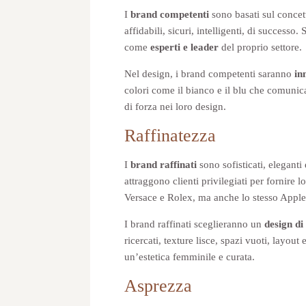
I
brand competenti
sono basati sul concett
affidabili, sicuri, intelligenti, di success
come
esperti e leader
del proprio settore.
Nel design, i brand competenti saranno
in
colori come il bianco e il blu che comunica
di forza nei loro design.
Raffinatezza
I
brand raffinati
sono sofisticati, eleganti
attraggono clienti privilegiati per fornire
Versace e Rolex, ma anche lo stesso Apple 
I brand raffinati sceglieranno un
design di
ricercati, texture lisce, spazi vuoti, layout
un’estetica femminile e curata.
Asprezza