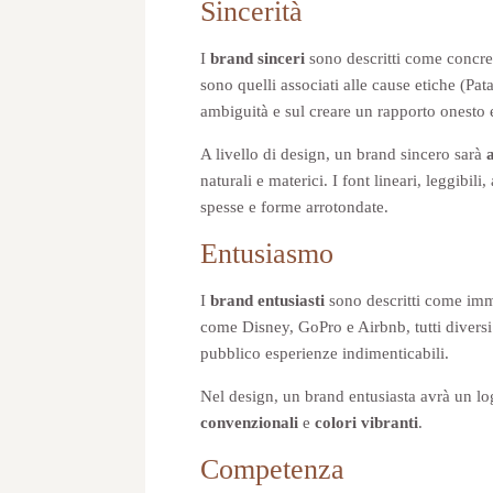
Sincerità
I
brand sinceri
sono descritti come concreti
sono quelli associati alle cause etiche (Pat
ambiguità e sul creare un rapporto onesto
A livello di design, un brand sincero sarà
naturali e materici. I font lineari, leggibili
spesse e forme arrotondate.
Entusiasmo
I
brand entusiasti
sono descritti come imm
come Disney, GoPro e Airbnb, tutti diversi
pubblico esperienze indimenticabili.
Nel design, un brand entusiasta avrà un log
convenzionali
e
colori vibranti
.
Competenza